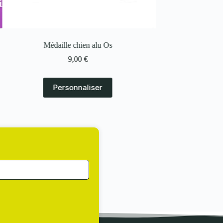
Médaille chien gravée aluminium Noir avec
strass
19,00
€
Personnaliser