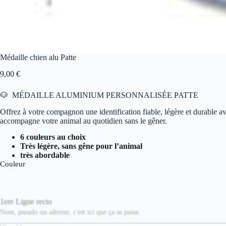
Médaille chien alu Patte
9,00
€
🐶 MÉDAILLE ALUMINIUM PERSONNALISÉE PATTE
Offrez à votre compagnon une identification fiable, légère et durable av
accompagne votre animal au quotidien sans le gêner.
6 couleurs au choix
Très légère, sans gêne pour l’animal
très abordable
Couleur
1ere Ligne recto
Nom, pseudo ou adresse, c'est ici que ça se passe.