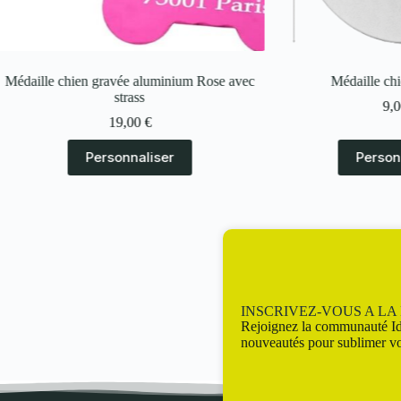
avec
Médaille chien alu Rond
Médaille chien 
9,00
€
Personnaliser
P
INSCRIVEZ-VOUS A L
Rejoignez la communauté Id
nouveautés pour sublimer vo