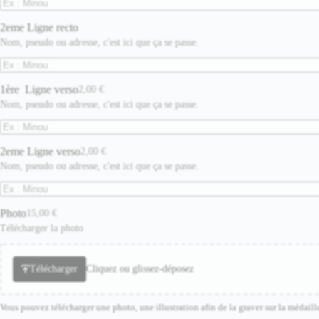
2eme Ligne recto
Nom, pseudo ou adresse, c'est ici que ça se passe.
1ère Ligne verso
2,00
€
Nom, pseudo ou adresse, c'est ici que ça se passe.
2eme Ligne verso
2,00
€
Nom, pseudo ou adresse, c'est ici que ça se passe.
Photo
15,00
€
Télécharger la photo
Télécharger
Cliquez ou glissez-déposez
Vous pouvez télécharger une photo, une illustration afin de la graver sur la médaill