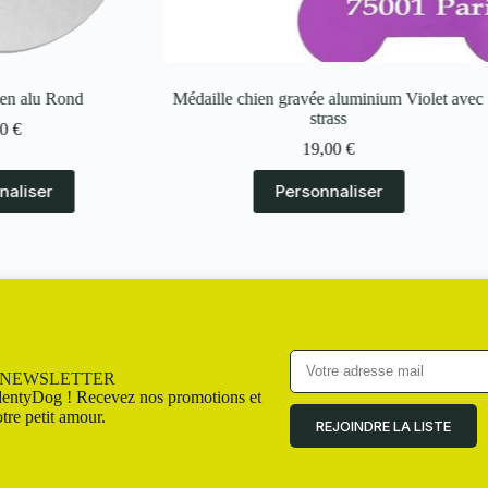
gravée aluminium Violet avec
Médaille chien alu Os
strass
9,00
€
19,00
€
ersonnaliser
Personnaliser
A NEWSLETTER
entyDog ! Recevez nos promotions et
tre petit amour.
REJOINDRE LA LISTE