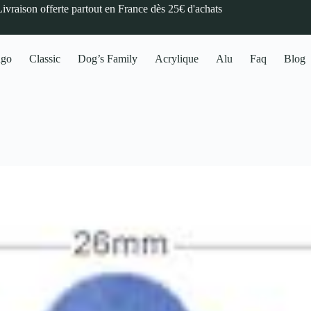
Livraison offerte partout en France dès 25€ d'achats
ngo
Classic
Dog’s Family
Acrylique
Alu
Faq
Blog