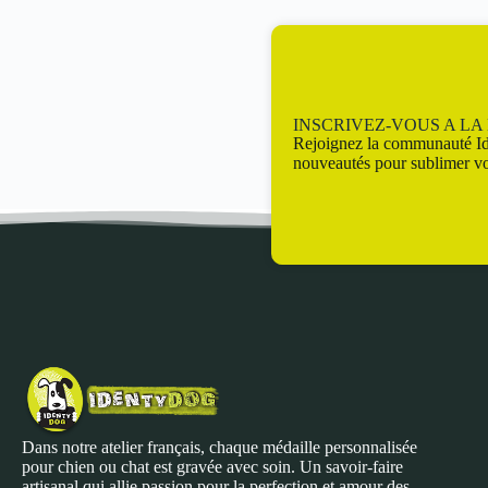
INSCRIVEZ-VOUS A L
Rejoignez la communauté Id
nouveautés pour sublimer vo
Dans notre atelier français, chaque médaille personnalisée
pour chien ou chat est gravée avec soin. Un savoir-faire
artisanal qui allie passion pour la perfection et amour des