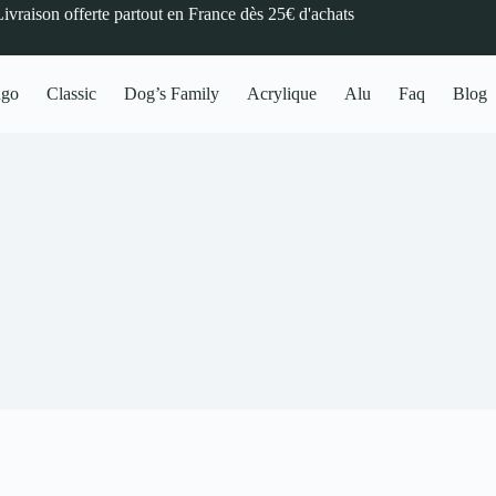
Livraison offerte partout en France dès 25€ d'achats
ngo
Classic
Dog’s Family
Acrylique
Alu
Faq
Blog