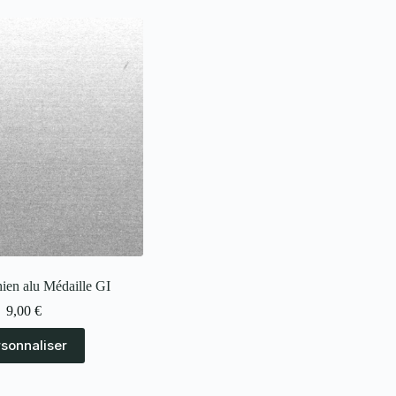
hien alu Médaille GI
9,00
€
rsonnaliser