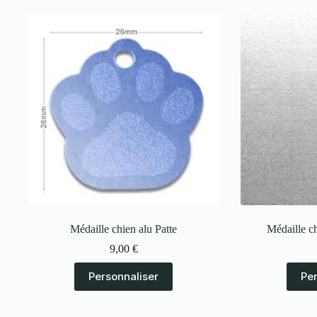
Médaille chien alu Patte
Médaille c
9,00
€
Personnaliser
Pe