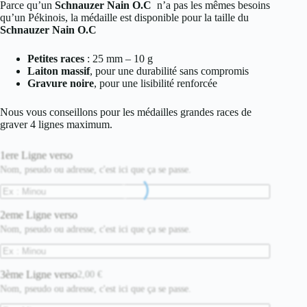
Parce qu’un
Schnauzer Nain O.C
n’a pas les mêmes besoins
qu’un Pékinois, la médaille est disponible pour la taille du
Schnauzer Nain O.C
Petites races
: 25 mm – 10 g
Laiton massif
, pour une durabilité sans compromis
Gravure noire
, pour une lisibilité renforcée
Nous vous conseillons pour les médailles grandes races de
graver 4 lignes maximum.
1ere Ligne verso
Nom, pseudo ou adresse, c'est ici que ça se passe.
2eme Ligne verso
Nom, pseudo ou adresse, c'est ici que ça se passe.
3ème Ligne verso
2,00
€
Nom, pseudo ou adresse, c'est ici que ça se passe.