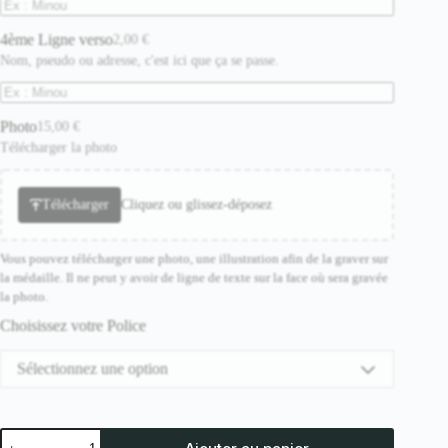
4ème Ligne verso
2,00
€
Nom, pseudo ou adresse, c'est ici que ça se passe.
Photo
15,00
€
Télécharger la photo
Télécharger
Cliquez ou glissez-déposez
Vous pouvez télécharger une photo, une illustration afin de la graver sur
la médaille. Il ne peut y avoir de ligne de texte sur la face où sera gravée
la photo.
Choisissez votre Police
Sélectionnez une option